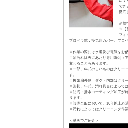
にで
でき
徹底
※標
※【
フィ
プロペラ式：換気扇カバー、プロ
※作業の際には水道及び電気をお
※油汚れ除去にあたり専用洗剤（
変わることもあります。
※一部、年式の古いものはクリー
す。
※換気扇外側、ダクト内部はクリ
※形状、年式、汚れ具合によって
※防汚・撥水コーティング加工が
ります。
※設備全般において、10年以上経
※汚れによってはクリーニング作
＜動画でご紹介＞