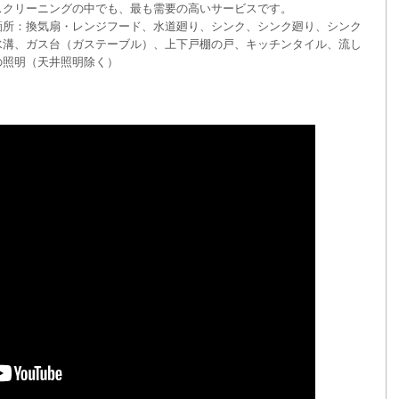
スクリーニングの中でも、最も需要の高いサービスです。
箇所：換気扇・レンジフード、水道廻り、シンク、シンク廻り、シンク
水溝、ガス台（ガステーブル）、上下戸棚の戸、キッチンタイル、流し
の照明（天井照明除く）
。