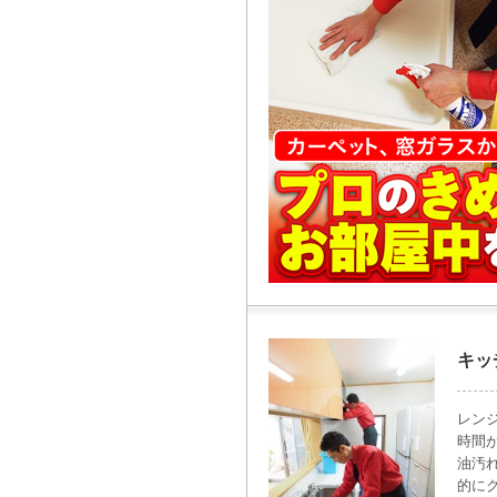
キッ
レン
時間
油汚
的に