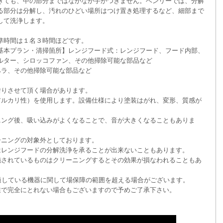
きても、中の部分まではなかなか手がつきません。ベンリーでは、分解
る部分は分解し、汚れのひどい場所はつけ置き処理するなど、細部まで
して洗浄します。
準時間は１名３時間ほどです。
基本プラン・清掃箇所】レンジフード式：レンジフード、フード内部、
ルター、シロッコファン、その他掃除可能な部品など
ペラ、その他掃除可能な部品など
借りさせて頂く場合があります。
アルカリ性）を使用します。設備仕様により塗装はがれ、変形、質感が
ニング後、吸い込みがよくなることで、音が大きくなることもありま
ーニングの対象外としております。
はレンジフードの分解洗浄を承ることが出来ないこともあります。
施されているものはクリーニングするとその効果が損なわれることもあ
過している機器に関して場保障の範囲を超える場合がございます。
業で完全にとれない場合もございますので予めご了承下さい。