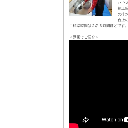
ハウ
施工
の排
台上
※標準時間は２名３時間ほどです
＜動画でご紹介＞