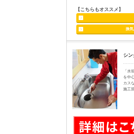
【こちらもオススメ】
換気
シン
「水
を中
カス
施工